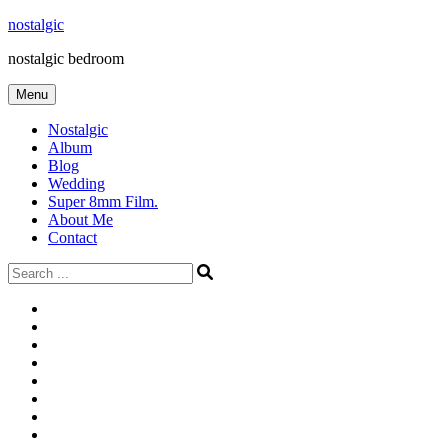
Skip
nostalgic
to
nostalgic bedroom
content
Menu
Nostalgic
Album
Blog
Wedding
Super 8mm Film.
About Me
Contact
Search
for:
#566
Blog
(ไม่มี
Blog
ชื่อ)
First
Cart
Large
Checkout
Contact
fashion
Full