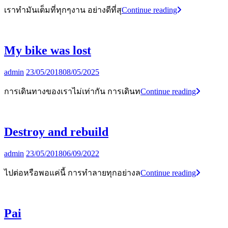
I
เราทำมันเต็มที่ทุกๆงาน อย่างดีที่สุ
Continue reading
am
a
freelance
photographer
My bike was lost
By
admin
23/05/2018
08/05/2025
My
การเดินทางของเราไม่เท่ากัน การเดินท
Continue reading
bike
was
lost
Destroy and rebuild
By
admin
23/05/2018
06/09/2022
Destroy
ไปต่อหรือพอแค่นี้ การทำลายทุกอย่างล
Continue reading
and
rebuild
Pai