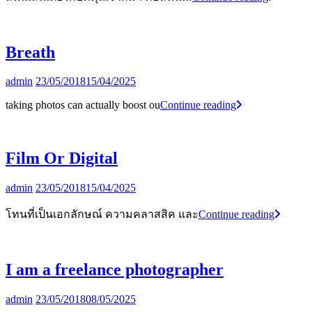
Memorabl
Moments
Breath
By
admin
23/05/2018
15/04/2025
Breath
taking photos can actually boost ou
Continue reading
Film Or Digital
By
admin
23/05/2018
15/04/2025
Film
โทนที่เป็นเอกลักษณ์ ความคลาสสิค และ
Continue reading
Or
Digital
I am a freelance photographer
By
admin
23/05/2018
08/05/2025